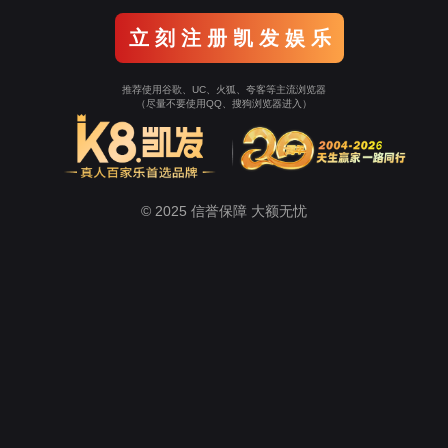
立 刻 注 册 凯 发 娱 乐
推荐使用谷歌、UC、火狐、夸客等主流浏览器
（尽量不要使用QQ、搜狗浏览器进入）
© 2025 信誉保障 大额无忧